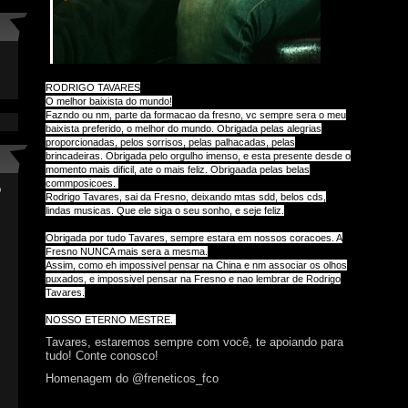
RODRIGO TAVARES
O melhor baixista do mundo!
Fazndo ou nm, parte da formacao da fresno, vc sempre sera o meu
baixista preferido, o melhor do mundo. Obrigada pelas alegrias
proporcionadas, pelos sorrisos, pelas palhacadas, pelas
brincadeiras. Obrigada pelo orgulho imenso, e esta presente desde o
momento mais dificil, ate o mais feliz. Obrigaada pelas belas
commposicoes.
o
Rodrigo Tavares, sai da Fre
sno, deixando mtas sdd, belos cds,
lindas musicas. Que ele siga o seu sonho, e seje feliz.
Obrigada por tudo Tavares, sempre estara em nossos coracoes. A
Fresno NUNCA mais sera a mesma.
Assim, como eh impossivel pensar na China e nm associar os olhos
puxados, e impossivel pensar na Fresno e nao lembrar de Rodrigo
Tavares.
NOSSO ETERNO MESTRE.
Tavares, estaremos sempre com você, te apoiando para
tudo! Conte conosco!
Homenagem do @freneticos_fco