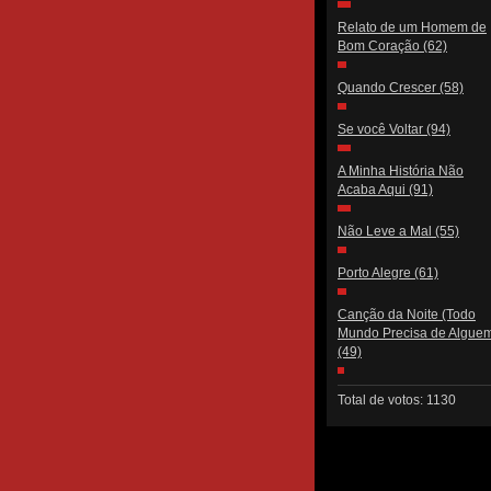
Relato de um Homem de
Bom Coração
(62)
Quando Crescer
(58)
Se você Voltar
(94)
A Minha História Não
Acaba Aqui
(91)
Não Leve a Mal
(55)
Porto Alegre
(61)
Canção da Noite (Todo
Mundo Precisa de Algue
(49)
Total de votos: 1130