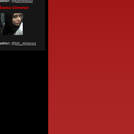
witter:
@
karinediiaz
Bianca Gimenez
twitter:
@
bih_gimenez