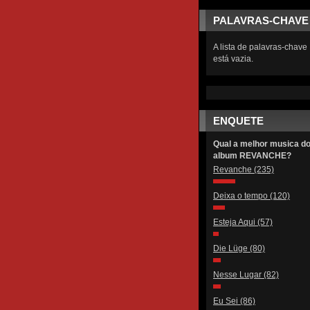
PALAVRAS-CHAVE
A lista de palavras-chave
está vazia.
ENQUETE
Qual a melhor musica d
album REVANCHE?
Revanche
(235)
Deixa o tempo
(120)
Esteja Aqui
(57)
Die Lüge
(80)
Nesse Lugar
(82)
Eu Sei
(86)