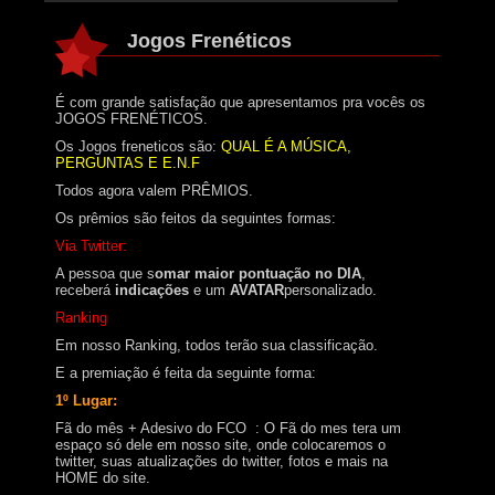
Jogos Frenéticos
É com grande satisfação que apresentamos pra vocês os
JOGOS FRENÉTICOS.
Os Jogos freneticos são:
QUAL É A MÚSICA,
PERGUNTAS E E.N.F
Todos agora valem PRÊMIOS.
Os prêmios são feitos da seguintes formas:
Via Twitter:
A pessoa que s
omar maior pontuação no DIA
,
receberá
indicações
e um
AVATAR
personalizado.
Ranking
Em nosso Ranking, todos terão sua classificação.
E a premiação é feita da seguinte forma:
1º Lugar:
Fã do mês + Adesivo do FCO : O Fã do mes tera um
espaço só dele em nosso site, onde colocaremos o
twitter, suas atualizações do twitter, fotos e mais na
HOME do site.