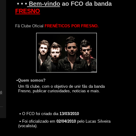
• • •
Bem-vindo
ao FCO da banda
FRESNO
Fã Clube Oficial
FRENÉTICOS POR FRESNO.
•Quem somos?
Um fã clube, com o objetivo de unir fãs da banda
Fresno, publicar curiosidades, noticias e mais.
m)
• O FCO foi criado dia
1
3/03/2010
• Foi oficializado em
0
2/04/2010
pelo Lucas Silveira
(vocalista).